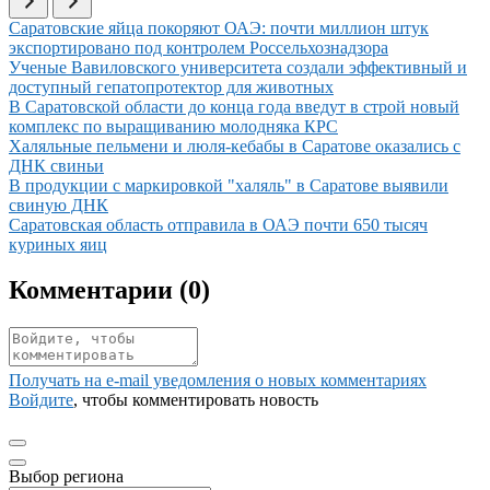
Иллюстрация новости
Саратовские яйца покоряют ОАЭ: почти миллион штук
экспортировано под контролем Россельхознадзора
Иллюстрация новости
Ученые Вавиловского университета создали эффективный и
доступный гепатопротектор для животных
Иллюстрация новости
В Саратовской области до конца года введут в строй новый
комплекс по выращиванию молодняка КРС
Иллюстрация новости
Халяльные пельмени и люля-кебабы в Саратове оказались с
ДНК свиньи
Иллюстрация новости
В продукции с маркировкой "халяль" в Саратове выявили
свиную ДНК
Иллюстрация новости
Саратовская область отправила в ОАЭ почти 650 тысяч
куриных яиц
Комментарии (
0
)
Получать на e‑mail уведомления о новых комментариях
Войдите
, чтобы комментировать новость
Выбор региона