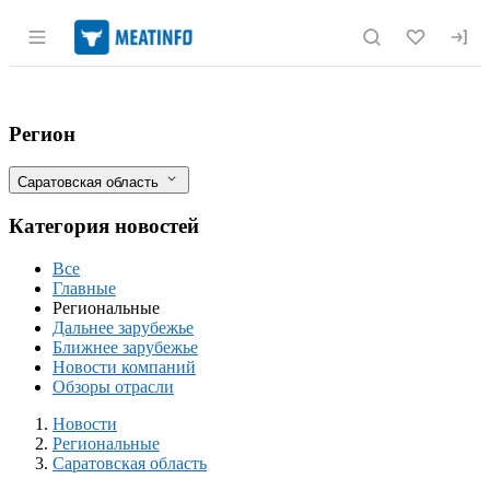
Раздел навигации по сайту meatinfo.r
В Саратовской области изъято более 42 
Фильтры
Регион
Саратовская область
Категория новостей
Все
Главные
Региональные
Дальнее зарубежье
Ближнее зарубежье
Новости компаний
Обзоры отрасли
Новости
Разделы
Новости
Региональные
Саратовская область