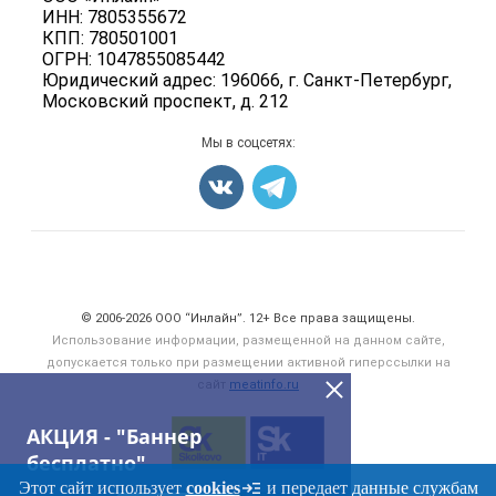
Мясные полуфабрикаты
ИНН: 7805355672
Для СМИ
Бренды
КПП: 780501001
Мясные консервы
ОГРН: 1047855085442
Мониторинг
Мясные снеки
Юридический адрес: 196066, г. Санкт-Петербург,
Вакансии
Московский проспект, д. 212
Яйца
Блог
Добавить объявление
Мы в соцсетях:
Карта объявлений
Счетчики, авторское право, логотипы
© 2006‑2026 ООО “Инлайн”. 12+ Все права защищены.
Использование информации, размещенной на данном сайте,
допускается только при размещении активной гиперссылки на
сайт
meatinfo.ru
АКЦИЯ - "Баннер
бесплатно"
Этот сайт использует
cookies
и передает данные службам